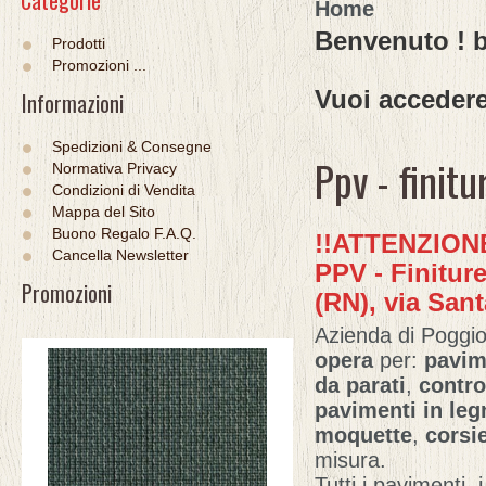
Categorie
Home
Benvenuto
! 
Prodotti
Promozioni ...
Vuoi acceder
Informazioni
Spedizioni & Consegne
Ppv - finitu
Normativa Privacy
Condizioni di Vendita
Mappa del Sito
Buono Regalo F.A.Q.
!!ATTENZIONE
Cancella Newsletter
PPV - Finiture
Promozioni
(RN), via San
Azienda di Poggio
opera
per:
pavim
da parati
,
contro
pavimenti in leg
moquette
,
corsi
misura.
Tutti i pavimenti, 