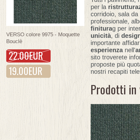
per la
ristruttura
corridoio, sala da
professionale, alb
finitura
g per int
VERSO colore 9975 - Moquette
unicità
, di
desig
Bouclè
importante affidar
esperienza
nell'
a
22.00EUR
sito troverete info
proposte più quota
19.00EUR
nostri recapiti tel
Prodotti in