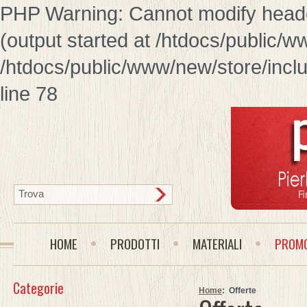
PHP Warning: Cannot modify header
(output started at /htdocs/public/w
/htdocs/public/www/new/store/inclu
line 78
HOME
PRODOTTI
MATERIALI
PROMO
Categorie
Home
: Offerte