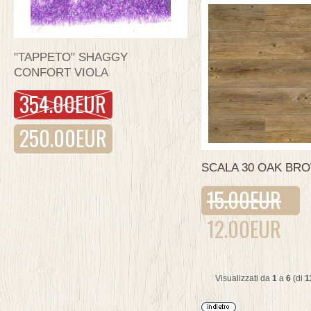
"TAPPETO" SHAGGY
CONFORT VIOLA
354.00EUR
250.00EUR
SCALA 30 OAK BR
15.00EUR
12.00EUR
Visualizzati da
1
a
6
(di
1