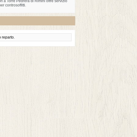
i a Torre Pedrera di Rimini offre servizio
er controsoffitti.
 reparto.