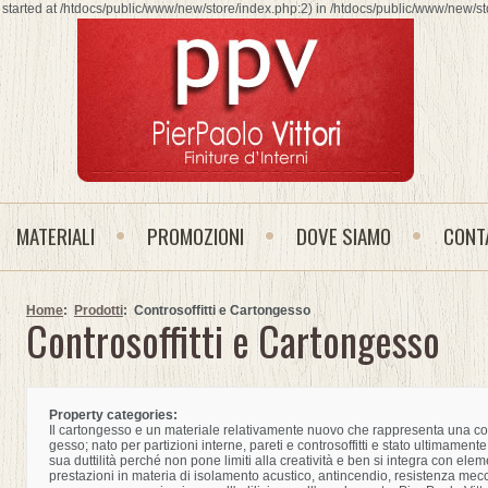
tarted at /htdocs/public/www/new/store/index.php:2) in /htdocs/public/www/new/sto
MATERIALI
PROMOZIONI
DOVE SIAMO
CONT
Home
:
Prodotti
: Controsoffitti e Cartongesso
Controsoffitti e Cartongesso
Property categories:
Il cartongesso e un materiale relativamente nuovo che rappresenta una co
gesso; nato per partizioni interne, pareti e controsoffitti e stato ultimamente
sua duttilità perché non pone limiti alla creatività e ben si integra con ele
prestazioni in materia di isolamento acustico, antincendio, resistenza mecc