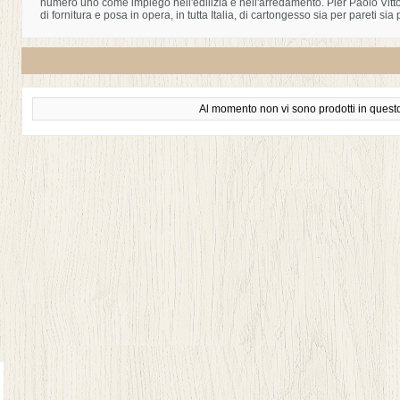
numero uno come impiego nell'edilizia e nell'arredamento. Pier Paolo Vittor
di fornitura e posa in opera, in tutta Italia, di cartongesso sia per pareti sia p
Al momento non vi sono prodotti in questo