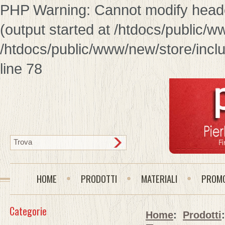
PHP Warning: Cannot modify header
(output started at /htdocs/public/w
/htdocs/public/www/new/store/inclu
line 78
HOME
PRODOTTI
MATERIALI
PROMO
Categorie
Home
:
Prodotti