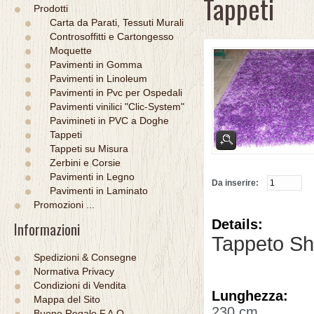
Tappeti
Prodotti
Carta da Parati, Tessuti Murali
Controsoffitti e Cartongesso
Moquette
Pavimenti in Gomma
Pavimenti in Linoleum
Pavimenti in Pvc per Ospedali
Pavimenti vinilici "Clic-System"
Pavimineti in PVC a Doghe
Tappeti
Tappeti su Misura
Zerbini e Corsie
Pavimenti in Legno
Da inserire:
Pavimenti in Laminato
Promozioni ...
Details:
Informazioni
Tappeto Sh
Spedizioni & Consegne
Normativa Privacy
Condizioni di Vendita
Lunghezza:
Mappa del Sito
230 cm
Buono Regalo F.A.Q.